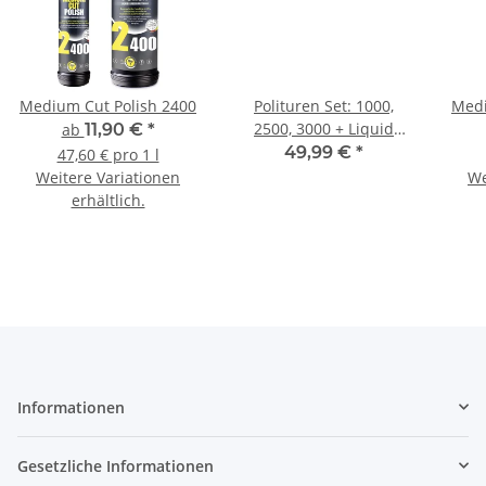
Medium Cut Polish 2400
Polituren Set: 1000,
Medi
2500, 3000 + Liquid
ab
11,90 €
*
Carnauba Protection + 4
49,99 €
*
47,60 € pro 1 l
Poliertücher
Weitere Variationen
We
erhältlich.
Informationen
Gesetzliche Informationen