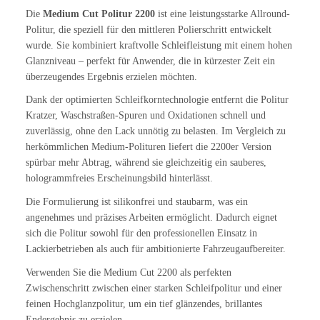
Die
Medium Cut Politur 2200
ist eine leistungsstarke Allround-
Politur, die speziell für den mittleren Polierschritt entwickelt
wurde. Sie kombiniert kraftvolle Schleifleistung mit einem hohen
Glanzniveau – perfekt für Anwender, die in kürzester Zeit ein
überzeugendes Ergebnis erzielen möchten.
Dank der optimierten Schleifkorntechnologie entfernt die Politur
Kratzer, Waschstraßen-Spuren und Oxidationen schnell und
zuverlässig, ohne den Lack unnötig zu belasten. Im Vergleich zu
herkömmlichen Medium-Polituren liefert die 2200er Version
spürbar mehr Abtrag, während sie gleichzeitig ein sauberes,
hologrammfreies Erscheinungsbild hinterlässt.
Die Formulierung ist silikonfrei und staubarm, was ein
angenehmes und präzises Arbeiten ermöglicht. Dadurch eignet
sich die Politur sowohl für den professionellen Einsatz in
Lackierbetrieben als auch für ambitionierte Fahrzeugaufbereiter.
Verwenden Sie die Medium Cut 2200 als perfekten
Zwischenschritt zwischen einer starken Schleifpolitur und einer
feinen Hochglanzpolitur, um ein tief glänzendes, brillantes
Endergebnis zu erzielen.