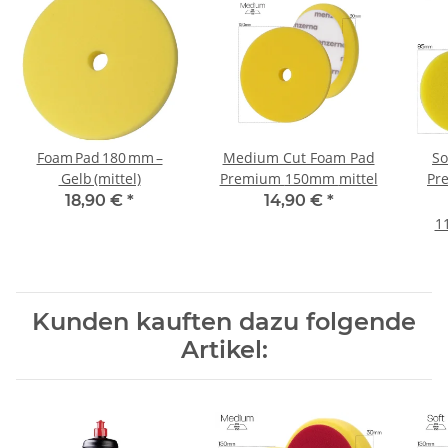
Foam Pad 180 mm –
Medium Cut Foam Pad
So
Gelb (mittel)
Premium 150mm mittel
Pr
S
18,90 €
*
14,90 €
*
11
Kunden kauften dazu folgende
Artikel: