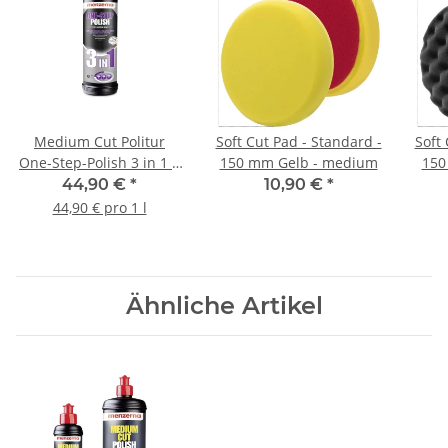
Medium Cut Politur
Soft Cut Pad - Standard -
Soft 
One-Step-Polish 3 in 1 1
150 mm Gelb - medium
150
L
44,90 €
*
10,90 €
*
44,90 € pro 1 l
Ähnliche Artikel