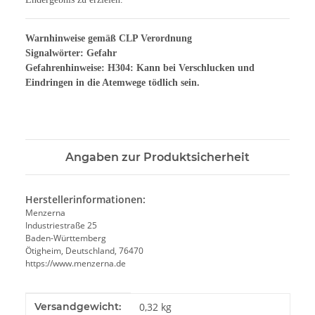
Warnhinweise gemäß CLP Verordnung
Signalwörter: Gefahr
Gefahrenhinweise: H304: Kann bei Verschlucken und
Eindringen in die Atemwege tödlich sein.
Angaben zur Produktsicherheit
Herstellerinformationen:
Menzerna
Industriestraße 25
Baden-Württemberg
Ötigheim, Deutschland, 76470
https://www.menzerna.de
Produkteigenschaft
Wert
Versandgewicht:
0,32 kg