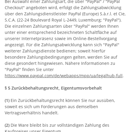
Bei Auswahl einer Zahlungsart, die über "PayPal" / "PayPal
Checkout" angeboten wird, erfolgt die Zahlungsabwicklung
über den Zahlungsdienstleister PayPal (Europe) S.à.r.l. et Cie,
S.C.A. (22-24 Boulevard Royal L-2449, Luxemburg; "PayPal").
Die einzelnen Zahlungsarten über "PayPal" werden Ihnen
unter einer entsprechend bezeichneten Schaltfläche auf
unserer Internetpräsenz sowie im Online-Bestellvorgang
angezeigt. Für die Zahlungsabwicklung kann sich "PayPal"
weiterer Zahlungsdienste bedienen; soweit hierfür
besondere Zahlungsbedingungen gelten, werden Sie auf
diese gesondert hingewiesen. Nähere Informationen zu
"PayPal" finden Sie unter
https://www.paypal.com/de/webapps/mpp/ua/legalhub-full
.
§ 5 Zurückbehaltungsrecht
, Eigentumsvorbehalt
(1)
Ein Zurückbehaltungsrecht können Sie nur ausüben,
soweit es sich um Forderungen aus demselben
Vertragsverhältnis handelt.
(2)
Die Ware bleibt bis zur vollständigen Zahlung des
Kaufpreises unser Eigentum.