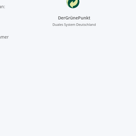
an:
DerGrünePunkt
Duales System Deutschland
mmer