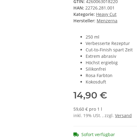
GTIN:
4260063018220
HAN:
22726.281.001
Kategorie:
Heavy Cut
Hersteller:
Menzerna
250 ml
Verbesserte Rezeptur
Cut-to-Finish spart Zeit
Extrem abrasiv
Höchst ergiebig
Silikonfrei
Rosa Farbton
Kokosduft
14,90 €
59,60 € pro 1 l
inkl. 19% USt. , zzgl.
Versand
Sofort verfügbar