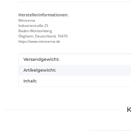
Herstellerinformationen:
Menzerna
Industriestraße 25
Baden-Württemberg
Ötigheim, Deutschland, 76470
https://www.menzerna.de
Produkteigenschaft
Wert
Versandgewicht:
Artikelgewicht:
Inhalt:
K