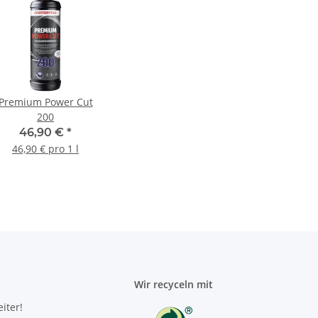
Premium Power Cut
200
46,90 €
*
46,90 € pro 1 l
Wir recyceln mit
iter!