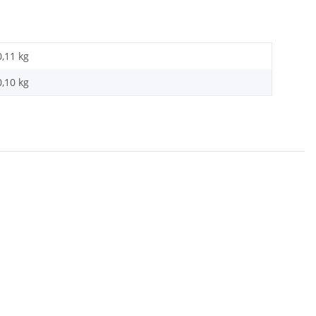
0,11 kg
0,10
kg