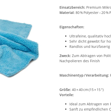
Einsatzbereich:
Premium Mikrof
Material:
80 % Polyester – 20 %
Eigenschaften:
Ultrafeine, qualitativ h
Sehr dicht gewebt für h
Randlos und kurzfaserig
Zweck:
Zum Abtragen von Polit
Nachpolieren des Finish
Maschinentyp / Verarbeitung:
Größe:
40 × 40 cm (15 × 15 ")
Vorteile:
Ideal zum Abtragen von P
Sanft zu empfindlichen 