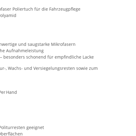
aser Poliertuch für die Fahrzeugpflege
 Polyamid
ochwertige und saugstarke Mikrofasern
ohe Aufnahmeleistung
 – besonders schonend für empfindliche Lacke
ur‑, Wachs‑ und Versiegelungsresten sowie zum
Per Hand
oliturresten geeignet
Oberflächen