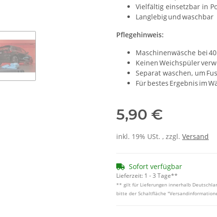
Vielfältig einsetzbar in 
Langlebig und waschbar
Pflegehinweis:
Maschinenwäsche bei 40 °
Keinen Weichspüler verwe
Separat waschen, um Fus
Für bestes Ergebnis im W
5,90 €
inkl. 19% USt. , zzgl.
Versand
Sofort verfügbar
Lieferzeit:
1 - 3 Tage**
** gilt für Lieferungen innerhalb Deutschl
bitte der Schaltfläche "Versandinformation