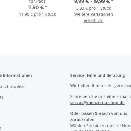
für Pads
9,99 € -
19,99 €
*
11,90 €
*
3,33 € pro 1 Stück
11,90 € pro 1 Stück
Weitere Variationen
erhältlich.
e Informationen
Service, Hilfe und Beratung
Wir helfen Ihnen sehr gerne we
setzhinweise
Schreiben Sie uns eine E-mail 
tz
servus@menzerna-shop.de
.
Oder lassen Sie sich von uns
zurückrufen.
Wählen Sie hierzu unsere Nu
m