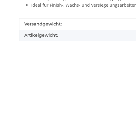
Ideal für Finish‑, Wachs‑ und Versiegelungsarbeite
Produkteigenschaft
Wert
Versandgewicht:
Artikelgewicht: