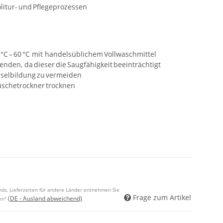
Politur‑ und Pflegeprozessen
C – 60 °C mit handelsüblichem Vollwaschmittel
nden, da dieser die Saugfähigkeit beeinträchtigt
selbildung zu vermeiden
äschetrockner trocknen
ands, Lieferzeiten für andere Länder entnehmen Sie
Frage zum Artikel
(DE - Ausland abweichend)
en"