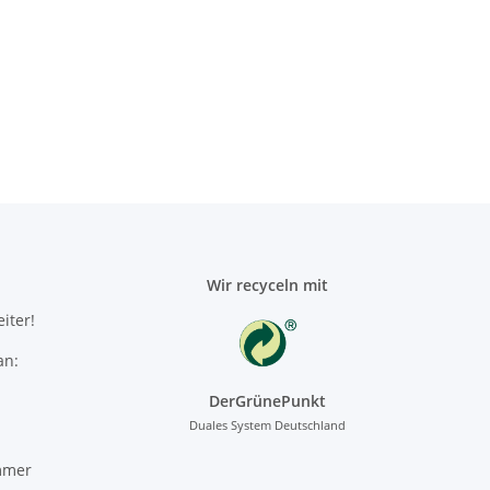
Wir recyceln mit
iter!
an:
DerGrünePunkt
Duales System Deutschland
mmer