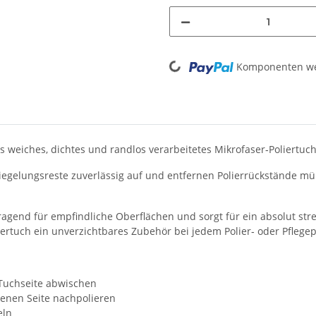
Loading...
Komponenten wer
s weiches, dichtes und randlos verarbeitetes Mikrofaser‑Poliertuc
siegelungsreste zuverlässig auf und entfernen Polierrückstände m
agend für empfindliche Oberflächen und sorgt für ein absolut strei
sertuch ein unverzichtbares Zubehör bei jedem Polier‑ oder Pflegep
 Tuchseite abwischen
kenen Seite nachpolieren
eln