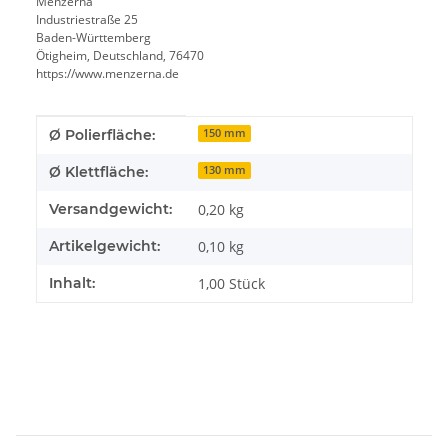
Menzerna
Industriestraße 25
Baden-Württemberg
Ötigheim, Deutschland, 76470
https://www.menzerna.de
Produkteigenschaft
Wert
Ø Polierfläche:
150 mm
Ø Klettfläche:
130 mm
Versandgewicht:
0,20 kg
Artikelgewicht:
0,10
kg
Inhalt:
1,00 Stück