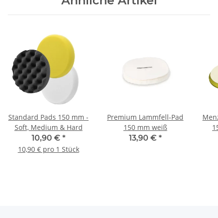
Ähnliche Artikel
Standard Pads 150 mm -
Premium Lammfell-Pad
Menz
Soft, Medium & Hard
150 mm weiß
1
10,90 €
*
13,90 €
*
10,90 € pro 1 Stück