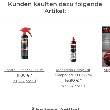
Kunden kauften dazu folgende
Artikel:
Control Cleaner - 500 ml
Menzerna Heavy Cut
Sup
Compound 400 250 ml
11,80 €
*
16,90 €
*
23,60 € pro 1 l
67,60 € pro 1 l