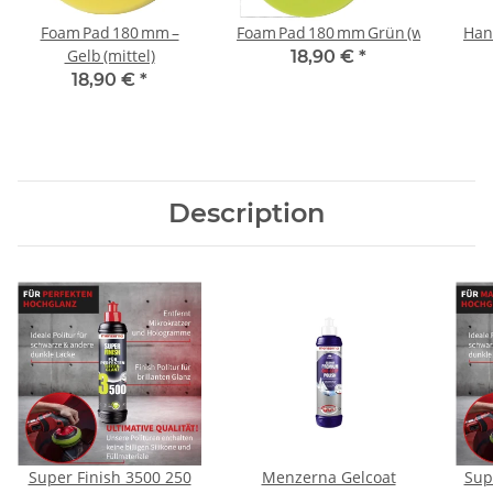
Foam Pad 180 mm –
Foam Pad 180 mm Grün (weich)
Han
Gelb (mittel)
18,90 €
*
18,90 €
*
Description
Super Finish 3500 250
Menzerna Gelcoat
Sup