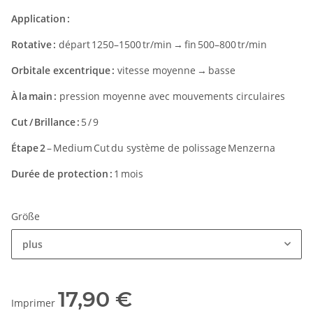
Application :
Rotative :
départ 1250–1500 tr/min → fin 500–800 tr/min
Orbitale excentrique :
vitesse moyenne → basse
À la main :
pression moyenne avec mouvements circulaires
Cut / Brillance :
5 / 9
Étape 2
– Medium Cut du système de polissage Menzerna
Durée de protection :
1 mois
Größe
plus
17,90 €
Imprimer