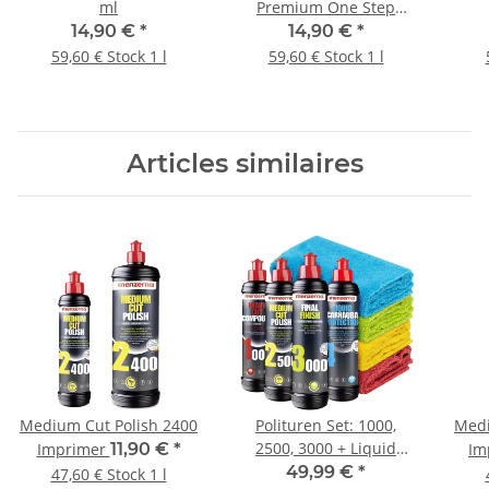
ml
Premium One Step
Polish 250 ml
14,90 €
*
14,90 €
*
59,60 € Stock 1 l
59,60 € Stock 1 l
Articles similaires
Medium Cut Polish 2400
Polituren Set: 1000,
Medi
2500, 3000 + Liquid
Imprimer
11,90 €
*
Im
Carnauba Protection + 4
49,99 €
*
47,60 € Stock 1 l