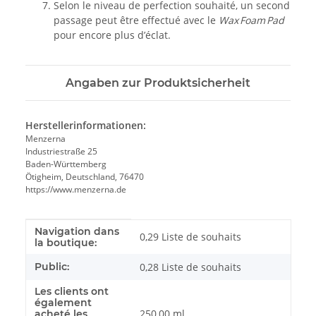
Selon le niveau de perfection souhaité, un second
passage peut être effectué avec le
Wax Foam Pad
pour encore plus d’éclat.
Angaben zur Produktsicherheit
Herstellerinformationen:
Menzerna
Industriestraße 25
Baden-Württemberg
Ötigheim, Deutschland, 76470
https://www.menzerna.de
Navigation dans
Valeur
Fabricant
0,29 Liste de souhaits
la boutique:
Public:
0,28
Liste de souhaits
Les clients ont
également
250,00 ml
acheté les